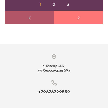
1
2
3
г. Геленджик,
ул Херсонская 59а
+79676729559